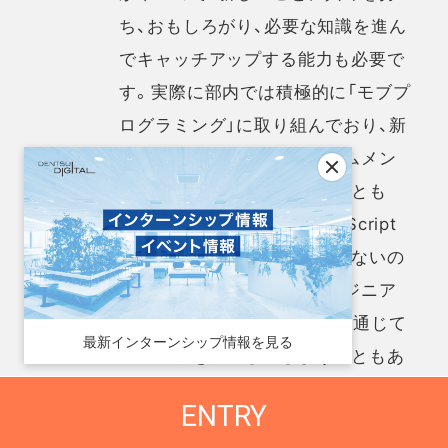
ち、おもしろがり、必要な知識を進ん
でキャッチアップする能力も必要で
す。実際に部内では積極的に「モブプ
ログラミング」に取り組んでおり、新
しい言語や技術の習得、チームメン
バーのスキルを参考にすることも
多々あります。私自身、TypeScript
に対してあまり明るい方ではないの
ですが、フロントエンドエンジニア
との「モブプログラミング」を通じて
最新インターンシップ情報を見る
フロントを実装してしまうこともあ
ります。他にも、休日に競技プログラ
ENTRY
ミングに励んだり、自作キーボード