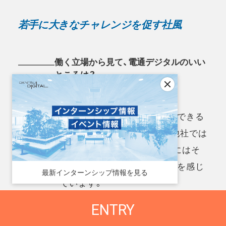
若手に大きなチャレンジを促す社風
働く立場から見て、電通デジタルのいい
ところは？
新しいことに取り組むことができる
環境です。扱えるデータも、他社では
石井
扱えないものも多く、個人的にはそ
ういった部分にもおもしろさを感じ
最新インターンシップ情報を見る
ています。
ENTRY
他では、社内にさまざまな領域の専