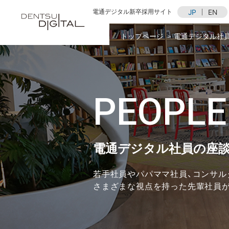
電通デジタル
新卒採用サイト
JP
EN
トップページ
電通デジタル社
PEOPLE
電通デジタル社員の座
若手社員やパパママ社員、コンサル
さまざまな視点を持った先輩社員が