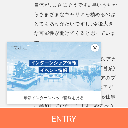
自体が、まさにそうです。早いうちか
らさまざまなキャリアを積めるのは
とてもありがたいですし、今後大き
な可能性が開けてくると思っていま
す。
他部署の人を見ても、たとえば、アカ
ウントプランナー（広告の企画営業）
が電通と協業してマスメディアのプ
ランニングをしたり、エンジニアが
デジタルクリエイティブを作る仕事
最新インターンシップ情報を見る
に参加していたりします。やるべき
仕事をこなせていれば、自分の領域
ENTRY
を超えたことでもどんどんやってよ